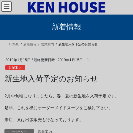
コ
ナ
ン
ビ
テ
ゲ
ン
ー
新着情報
ツ
シ
へ
ョ
ス
ン
HOME
新着情報
営業案内
新生地入荷予定のお知らせ
キ
に
ッ
移
プ
動
2019年1月15日
/ 最終更新日時 :
2019年1月15日
1
営業案内
新生地入荷予定のお知らせ
2月中旬頃になりましたら、春・夏の新生地を入荷予定です。
是非、これを機にオーダーメイドスーツをご検討下さい。
来店、又は出張販売も行なっております。
営業案内
カテゴリー